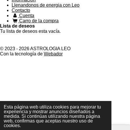
Llenandonos de energia con Leo
Contacto
Cuenta
Carro de la compra
Lista de deseos
Tu lista de deseos esta vacía.
F
X
I
Y
T
W
a
n
o
i
h
© 2023 - 2026 ASTROLOGIA LEO
c
s
u
k
a
Con la tecnología de
Webador
e
t
T
T
t
b
a
u
o
s
o
g
b
k
A
o
r
e
p
k
a
p
m
Esta página web utiliza cookies para mejorar tu
experiencia y mostrar anuncios diseñados a
medida. Si continúas utilizando nuestra página
web, confirmas que aceptas nuestro uso de
cookies.